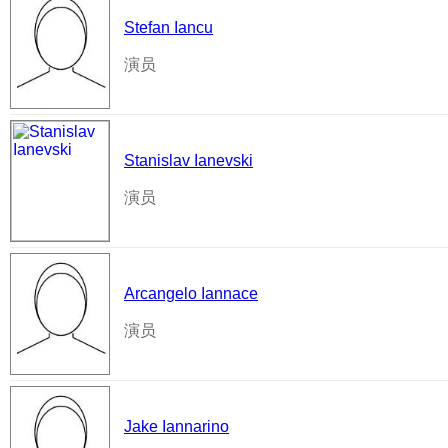
Stefan Iancu
演员
Stanislav Ianevski
演员
Arcangelo Iannace
演员
Jake Iannarino