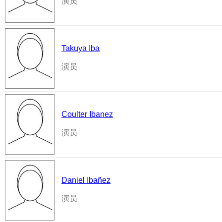
演员
Takuya Iba
演员
Coulter Ibanez
演员
Daniel Ibañez
演员