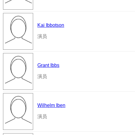
Kai Ibbotson
演员
Grant Ibbs
演员
Wilhelm Iben
演员