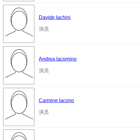
Davide Iachini
演员
Andrea Iacomino
演员
Carmine Iacono
演员