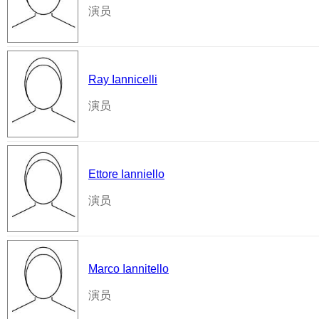
演员
Ray Iannicelli
演员
Ettore Ianniello
演员
Marco Iannitello
演员