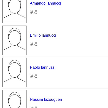
Armando Iannucci
演员
Emilio Iannucci
演员
Paolo Iannuzzi
演员
Nassim Iazouguen