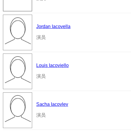
Jordan Iacovella
演员
Louis Iacoviello
演员
Sacha Iacovlev
演员