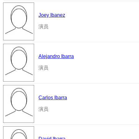
Joey Ibanez
演员
Alejandro Ibarra
演员
Carlos Ibarra
演员
David Ibarra