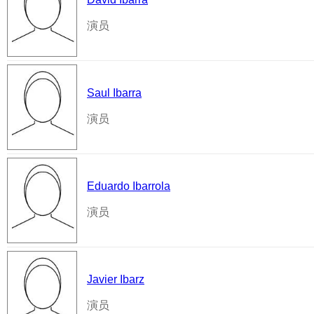
演员
Saul Ibarra
演员
Eduardo Ibarrola
演员
Javier Ibarz
演员