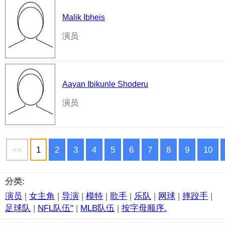
Malik Ibheis
演员
Aayan Ibikunle Shoderu
演员
<<
1
2
3
4
5
6
7
8
9
10
分类:
演员
|
女主角
|
导演
|
模特
|
歌手
|
乐队
|
网球
|
摔跤手
|
足球队
|
NFL队伍"
|
MLB队伍
|
按字母顺序.