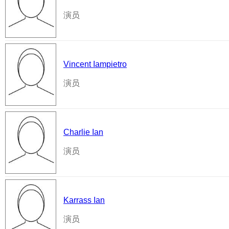
演员
Vincent Iampietro
演员
Charlie Ian
演员
Karrass Ian
演员