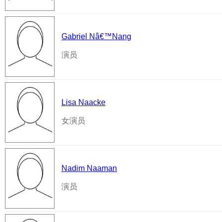
Gabriel Nâ€™Nang
演员
Lisa Naacke
女演员
Nadim Naaman
演员