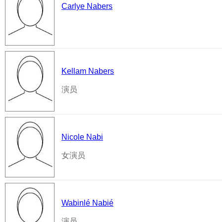
Carlye Nabers
Kellam Nabers
演员
Nicole Nabi
女演员
Wabinlé Nabié
演员