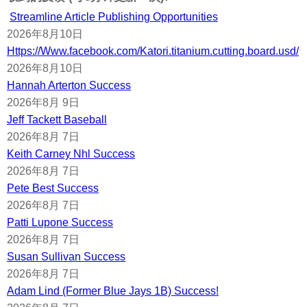
Streamline Article Publishing Opportunities
2026年8月10日
Https://Www.facebook.com/Katori.titanium.cutting.board.usd/
2026年8月10日
Hannah Arterton Success
2026年8月 9日
Jeff Tackett Baseball
2026年8月 7日
Keith Carney Nhl Success
2026年8月 7日
Pete Best Success
2026年8月 7日
Patti Lupone Success
2026年8月 7日
Susan Sullivan Success
2026年8月 7日
Adam Lind (Former Blue Jays 1B) Success!