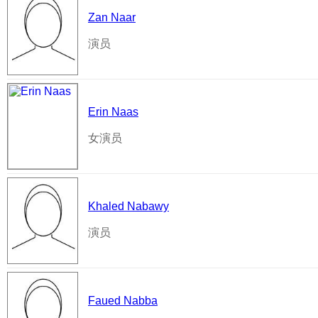
Zan Naar
演员
Erin Naas
女演员
Khaled Nabawy
演员
Faued Nabba