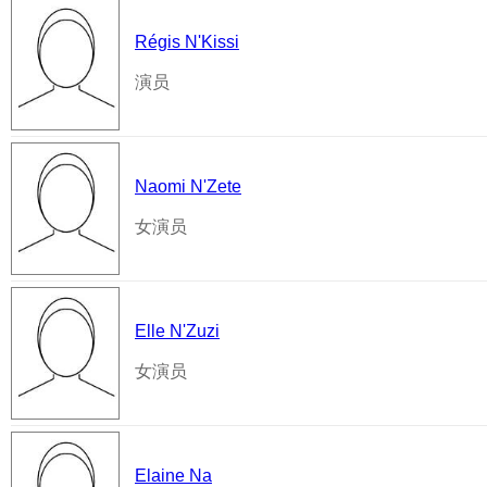
Régis N'Kissi
演员
Naomi N'Zete
女演员
Elle N'Zuzi
女演员
Elaine Na