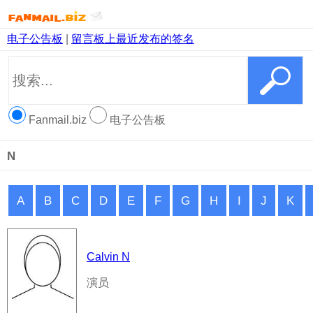
电子公告板
|
留言板上最近发布的签名
Fanmail.biz
电子公告板
N
A
B
C
D
E
F
G
H
I
J
K
Calvin N
演员