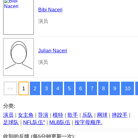
Bibi Naceri
演员
Julian Naceri
演员
<<
1
2
3
4
5
6
7
8
9
10
分类:
演员
|
女主角
|
导演
|
模特
|
歌手
|
乐队
|
网球
|
摔跤手
|
足球队
|
NFL队伍"
|
MLB队伍
|
按字母顺序.
收到的反馈 (每5分钟更新一次):