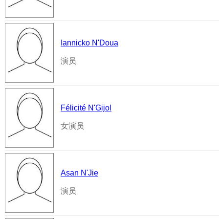
Iannicko N'Doua
演员
Félicité N'Gijol
女演员
Asan N'Jie
演员