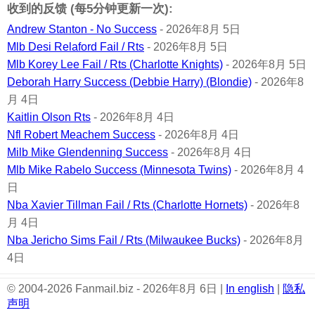
收到的反馈 (每5分钟更新一次):
Andrew Stanton - No Success
- 2026年8月 5日
Mlb Desi Relaford Fail / Rts
- 2026年8月 5日
Mlb Korey Lee Fail / Rts (Charlotte Knights)
- 2026年8月 5日
Deborah Harry Success (Debbie Harry) (Blondie)
- 2026年8
月 4日
Kaitlin Olson Rts
- 2026年8月 4日
Nfl Robert Meachem Success
- 2026年8月 4日
Milb Mike Glendenning Success
- 2026年8月 4日
Mlb Mike Rabelo Success (Minnesota Twins)
- 2026年8月 4
日
Nba Xavier Tillman Fail / Rts (Charlotte Hornets)
- 2026年8
月 4日
Nba Jericho Sims Fail / Rts (Milwaukee Bucks)
- 2026年8月
4日
© 2004-2026 Fanmail.biz - 2026年8月 6日 |
In english
|
隐私
声明