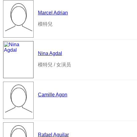
Marcel Adrian
模特兒
Nina Agdal
模特兒 / 女演员
Camille Agon
Rafael Aguilar