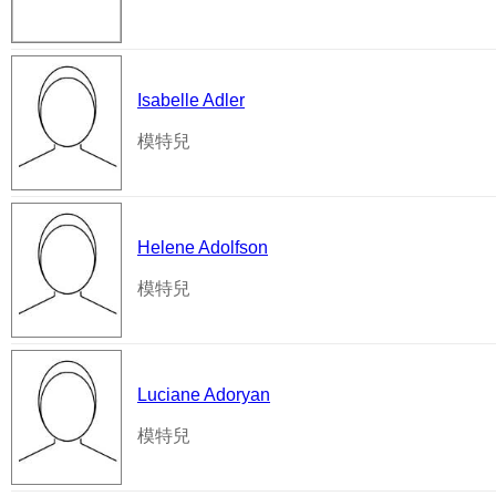
Isabelle Adler
模特兒
Helene Adolfson
模特兒
Luciane Adoryan
模特兒