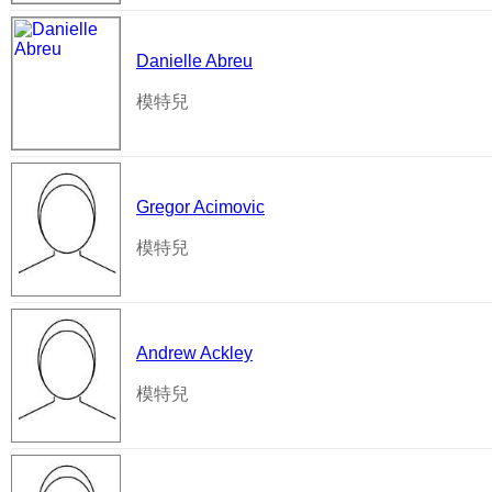
Danielle Abreu
模特兒
Gregor Acimovic
模特兒
Andrew Ackley
模特兒