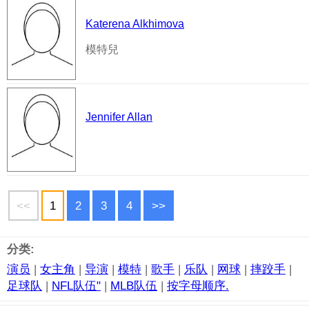
Katerena Alkhimova
模特兒
Jennifer Allan
<<
1
2
3
4
>>
分类:
演员
|
女主角
|
导演
|
模特
|
歌手
|
乐队
|
网球
|
摔跤手
|
足球队
|
NFL队伍"
|
MLB队伍
|
按字母顺序.