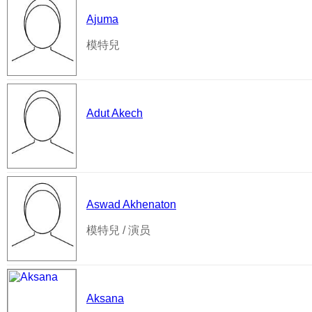
Ajuma
模特兒
Adut Akech
Aswad Akhenaton
模特兒 / 演员
Aksana