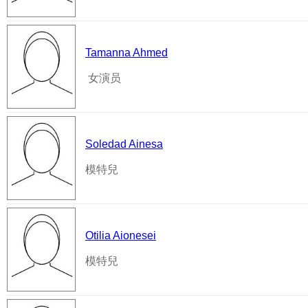
Tamanna Ahmed
女演员
Soledad Ainesa
模特兒
Otilia Aionesei
模特兒