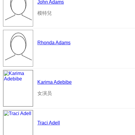
John Adams
模特兒
Rhonda Adams
Karima Adebibe
女演员
Traci Adell