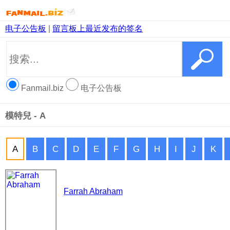
电子公告板
|
留言板上最近发布的签名
Fanmail.biz
电子公告板
模特兒 - A
A
B
C
D
E
F
G
H
I
J
K
Farrah Abraham