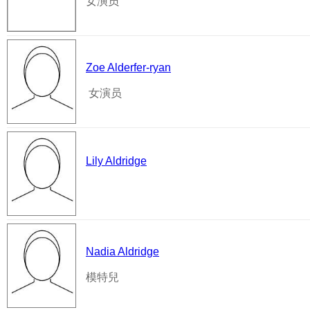
女演员
Zoe Alderfer-ryan
女演员
Lily Aldridge
Nadia Aldridge
模特兒