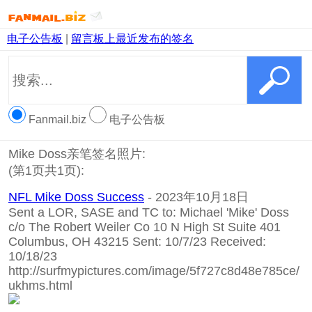
电子公告板
|
留言板上最近发布的签名
Fanmail.biz
电子公告板
Mike Doss亲笔签名照片:
(第1页共1页):
NFL Mike Doss Success
- 2023年10月18日
Sent a LOR, SASE and TC to: Michael 'Mike' Doss
c/o The Robert Weiler Co 10 N High St Suite 401
Columbus, OH 43215 Sent: 10/7/23 Received:
10/18/23
http://surfmypictures.com/image/5f727c8d48e785ce/
ukhms.html