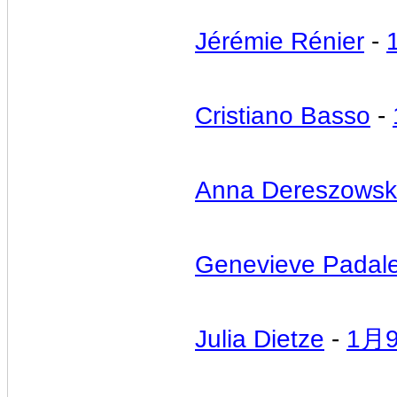
Jérémie Rénier
-
Cristiano Basso
-
Anna Dereszows
Genevieve Padale
Julia Dietze
-
1月