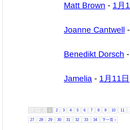
Matt Brown
-
1月
Joanne Cantwell
Benedikt Dorsch
Jamelia
-
1月11日
‹ 上一页
1
2
3
4
5
6
7
8
9
10
11
27
28
29
30
31
32
33
34
下一页 ›